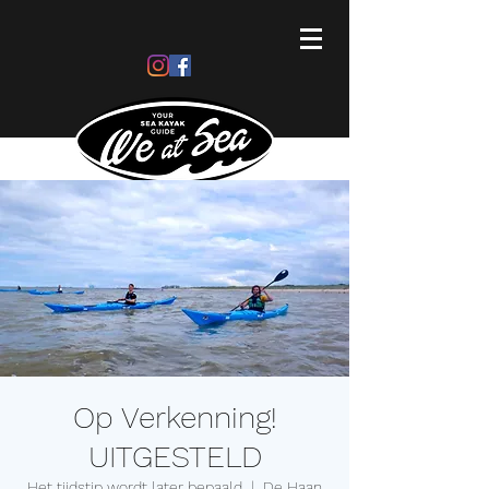
Op Verkenning!
UITGESTELD
Het tijdstip wordt later bepaald
  |  
De Haan