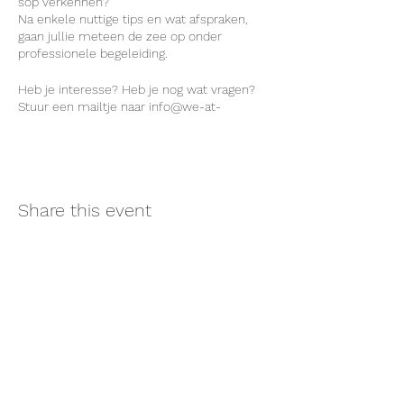
sop verkennen?
Na enkele nuttige tips en wat afspraken,
gaan jullie meteen de zee op onder
professionele begeleiding.
Heb je interesse? Heb je nog wat vragen?
Stuur een mailtje naar info@we-at-
sea.rocks
Share this event
Blijf op de hoogte van onze
activiteiten en schrijf je in op