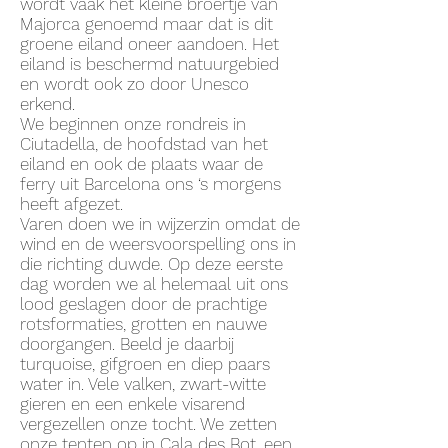
wordt vaak het kleine broertje van
Majorca genoemd maar dat is dit
groene eiland oneer aandoen. Het
eiland is beschermd natuurgebied
en wordt ook zo door Unesco
erkend.
We beginnen onze rondreis in
Ciutadella, de hoofdstad van het
eiland en ook de plaats waar de
ferry uit Barcelona ons ‘s morgens
heeft afgezet.
Varen doen we in wijzerzin omdat de
wind en de weersvoorspelling ons in
die richting duwde. Op deze eerste
dag worden we al helemaal uit ons
lood geslagen door de prachtige
rotsformaties, grotten en nauwe
doorgangen. Beeld je daarbij
turquoise, gifgroen en diep paars
water in. Vele valken, zwart-witte
gieren en een enkele visarend
vergezellen onze tocht. We zetten
onze tenten op in Cala des Bot, een